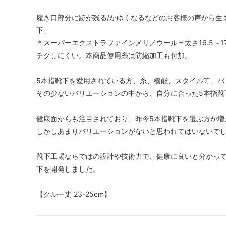
履き口部分に跡が残る/かゆくなるなどのお客様の声から生
下」
＊スーパーエクストラファインメリノウール＝太さ16.5～
チクしにくい。本商品使用糸は防縮加工も付加。
5本指靴下を愛用されている方、糸、機能、スタイル等、バ
その少ないバリエーションの中から、自分に合った5本指靴
健康面からも注目されており、昨今5本指靴下を選ぶ方が増
しかしあまりバリエーションがないと思われてはいないで
靴下工場ならではの設計や技術力で、健康に良いと分かって
下を開発しました。
【クルー丈 23-25cm】