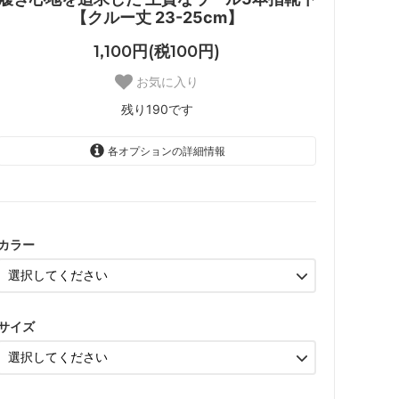
【クルー丈 23-25cm】
1,100円(税100円)
お気に入り
残り190です
各オプションの詳細情報
黒
残り47です
カラー
グレー
残り49です
パープル
残り46です
サイズ
ブラウン
残り48です