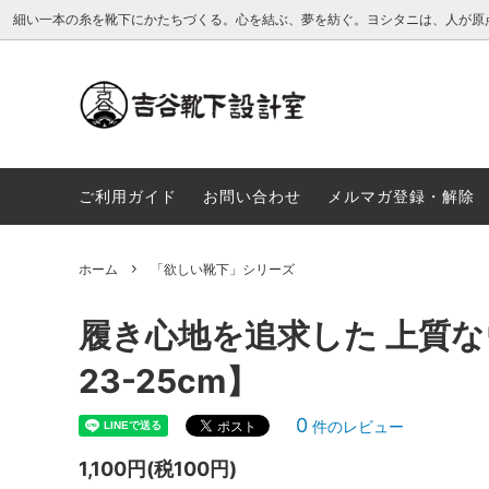
細い一本の糸を靴下にかたちづくる。心を結ぶ、夢を紡ぐ。ヨシタニは、人が原
「欲しい靴下」シリーズ
「良い
ご利用ガイド
お問い合わせ
メルマガ登録・解除
ホーム
「欲しい靴下」シリーズ
履き心地を追求した 上質
23-25cm】
0
件のレビュー
1,100円(税100円)