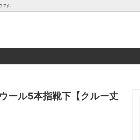
点です。
靴下」シリーズ
「エコロジー靴下」シリーズ
なウール5本指靴下【クルー丈