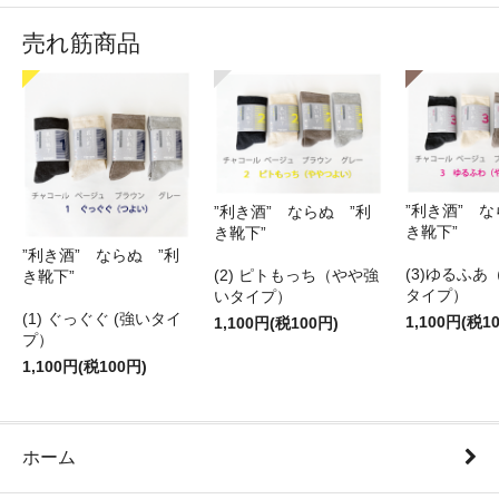
売れ筋商品
”利き酒” な
”利き酒” ならぬ ”利
き靴下”
き靴下”
”利き酒” ならぬ ”利
(3)ゆるふあ
(2) ピトもっち（やや強
き靴下”
タイプ）
いタイプ）
(1) ぐっぐぐ (強いタイ
1,100円(税1
1,100円(税100円)
プ）
1,100円(税100円)
ホーム